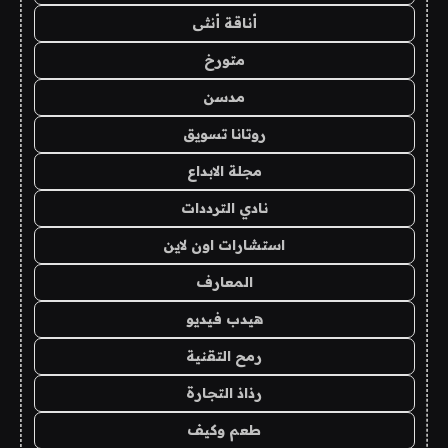
أناقة أنثى
متورخ
مدسن
روتانا تسويق
مجلة الابداع
نادي الترددات
استشارات اون لاين
المعارف
هيدب فيديو
رمح التقنية
رذاذ التجارة
طعم وكيف