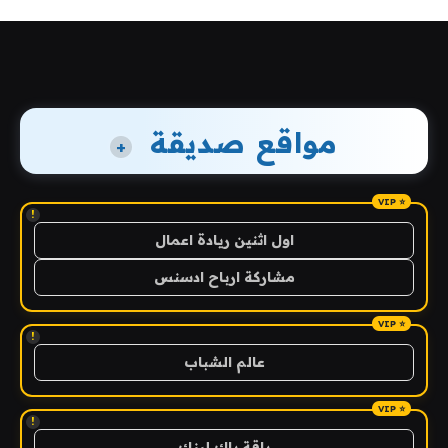
مواقع صديقة
+
!
اول اثنين ريادة اعمال
مشاركة ارباح ادسنس
!
عالم الشباب
!
باقة باك لينك