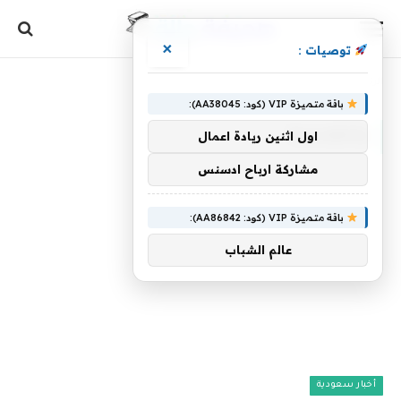
×
توصيات :
الرئيسية
»
والهندسة
باقة متميزة VIP (كود: AA38045):
والهندسة
اول اثنين ريادة اعمال
مشاركة ارباح ادسنس
باقة متميزة VIP (كود: AA86842):
عالم الشباب
أخبار سعودية