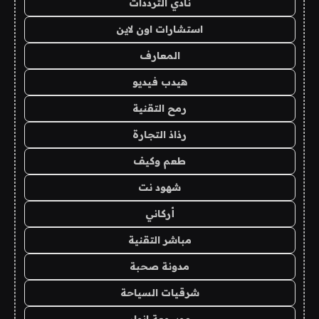
نادي الترددات
استشارات اون لاين
المعارف
هيدب فيديو
رمح التقنية
رذاذ التجارة
طعم وكيف
شهود نت
أركاني
مباشر التقنية
مدونة صحبة
شرقيات السياحة