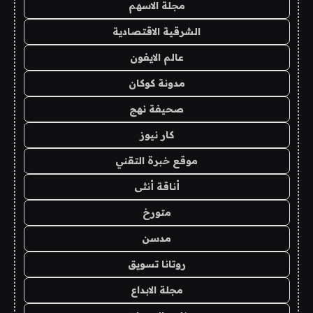
مجلة الاسهم
الشرقية الاقتصادية
عالم الايفون
مدونة كوكان
صحيفة نهج
كار نيوز
موقع خبرة التقني
أناقة أنثى
متورخ
مدسن
روتانا تسويق
مجلة الابداع