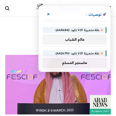
×
توصيات :
الرئيسية
»
وقطاعات
باقة متميزة VIP (كود: AA86842):
وقطاعات
عالم الشباب
باقة متميزة VIP (كود: AA26790):
ماسنجر المسلم
أخبار سعودية