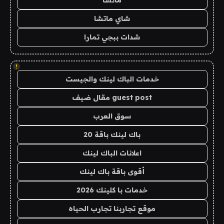
ماتشا
شاي ماتشا
شدات ببجي تمارا
!
خدمات الباك لينك والجيست
guest post مقال ضيف
سوق العرب
باك لينك باقة 20
اعلانات الباك لينك
أقوى باقة باك لينك
خدمات با كلينك 2026
موقع تجاربنا تجارب الحياه