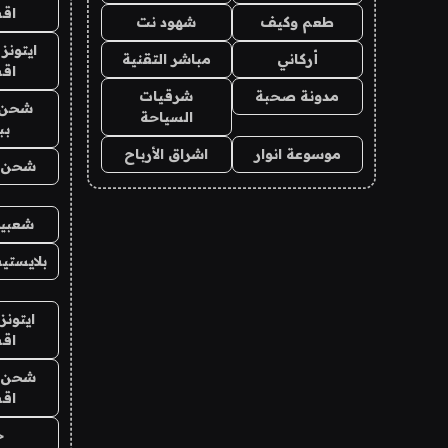
اق
طعم وكيف
شهود نت
ايتونز
أركاني
مباشر التقنية
اق
مدونة صحبة
شرقيات
شحن 
السياحة
بب
موسوعة انوار
اشراق الأرباح
شحن يل
شعبية
بلايستي
ايتونز
اق
شحن يل
اق
ح