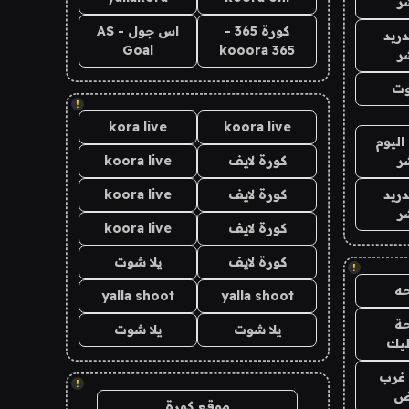
ر
كورة 365 -
اس جول - AS
دريد
Goal
kooora 365
ر
وت
!
kora live
koora live
اليوم
ر
كورة لايف
koora live
دريد
كورة لايف
koora live
ر
كورة لايف
koora live
كورة لايف
يلا شوت
!
ه
yalla shoot
yalla shoot
ة
يلا شوت
يلا شوت
ليك
غرب
!
اض
موقع كورة