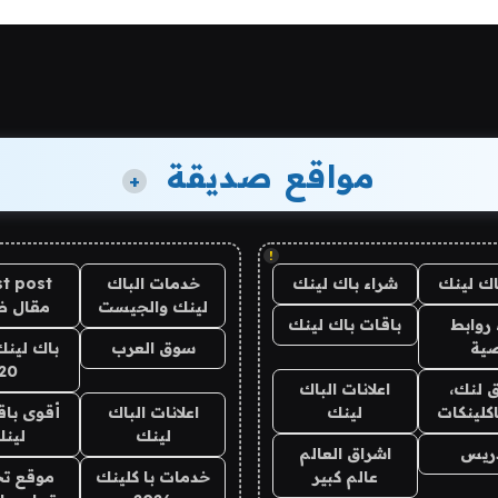
مواقع صديقة
+
!
اك لينك
شراء باك لينك
خدمات الباك
t post
لينك والجيست
مقال 
روابط
باقات باك لينك
ية
سوق العرب
باك لينك
20
 لنك،
اعلانات الباك
كلينكات
لينك
اعلانات الباك
أقوى باق
لينك
لين
دريس
اشراق العالم
عالم كبير
خدمات با كلينك
موقع تج