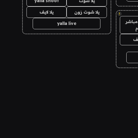
يلا شوت
yalla shoot
يلا شوت زون
يلا لايف
!
مباشر
yalla live
م
يف