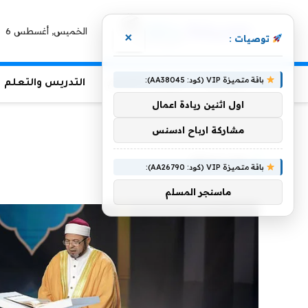
الخميس, أغسطس 6
×
توصيات :
باقة متميزة VIP (كود: AA38045):
الرئيسية
منوعات التعليم
التدريس والتعلم
اول اثنين ريادة اعمال
الرئيسية
»
ومسابقة
مشاركة ارباح ادسنس
ومسابقة
باقة متميزة VIP (كود: AA26790):
ماسنجر المسلم