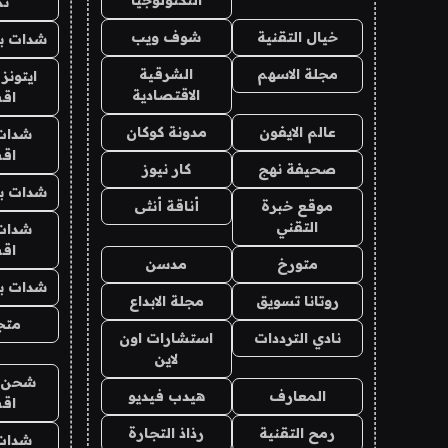
التكنولوجيا
تم
خيال التقنية
شوف ويب
شدات بب
مجلة الاسهم
الشرقية
ايتونز
الاقتصادية
اق
عالم الايفون
مدونة كوكان
شدات
اق
صحيفة نهج
كار نيوز
شدات بب
موقع خبرة
أناقة أنثى
التقني
شدات
اق
متورخ
مدسن
شدات بب
روتانا تسويق
مجلة الابداع
متجر 
نادي الترددات
استشارات اون
لاين
شحن يل
المعارف
هيدب فيديو
اق
رمح التقنية
رذاذ التجارة
شدات