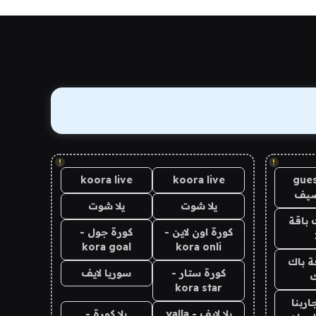
!
!
koora live
koora live
gues
ضيف
يلا شوت
يلا شوت
 باقة
كورة اون لاين -
كورة جول -
kora goal
kora onli
ة باك
كورة ستار -
سوريا لايف
ك
kora star
اربنا
يلا لايف - yalla
يلا كورة -