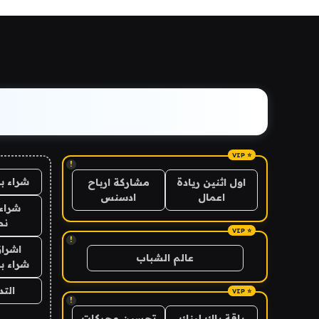
!
شراء ب
اول اثنين ريادة
مشاركة ارباح
اعمال
ادسنس
شراء 
نص
!
اشراق
عالم الشباب
شراء با
الت
!
باقة باك لينك
تحسين محركات