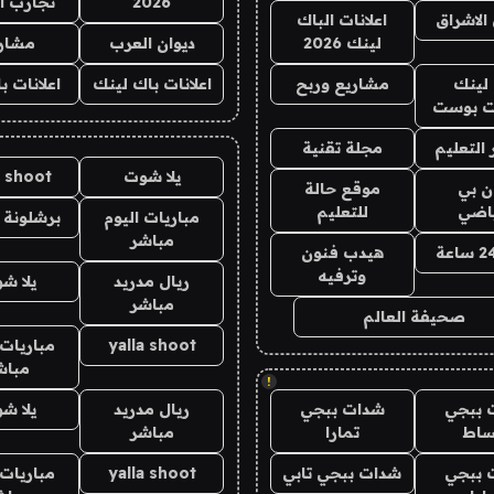
2026
تجارب ا
الاشراق
اعلانات الباك
لينك 2026
ديوان العرب
مشار
لينك
مشاريع وربح
اعلانات باك لينك
اعلانات ب
 بوست
التعليم
مجلة تقنية
يلا شوت
a shoot
ان بي
موقع حالة
ياضي
للتعليم
مباريات اليوم
برشلونة 
مباشر
هيدب فنون
وترفيه
ريال مدريد
يلا ش
مباشر
صحيفة العالم
yalla shoot
مباريات 
مباش
!
 ببجي
شدات ببجي
ريال مدريد
يلا ش
ساط
تمارا
مباشر
 ببجي
شدات ببجي تابي
yalla shoot
مباريات 