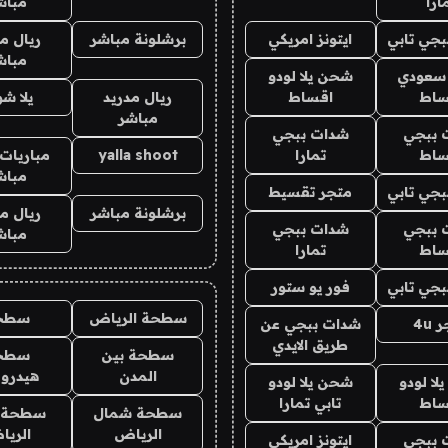
ارا
مباش
جي تابي
ايتونز امريكي
برشلونة مباشر
ريال م
مباش
 سعودي
شحن يلا لودو
ساط
اقساط
ريال مدريد
يلا ش
مباشر
 ببجي
شدات ببجي
ساط
تمارا
yalla shoot
مباريات 
مباش
جي تابي
متجر تقسيط
برشلونة مباشر
ريال م
 ببجي
شدات ببجي
مباش
ساط
تمارا
جي تابي
فور يو ستور
سطحة الرياض
سطح
4u
شدات ببجي عن
طريق الايدي
سطحة بين
سطح
المدن
هيدرو
ا لودو
شحن يلا لودو
ساط
تابي تمارا
سطحة شمال
سطحة 
الرياض
الري
 ببجي
ايتونز امريكي