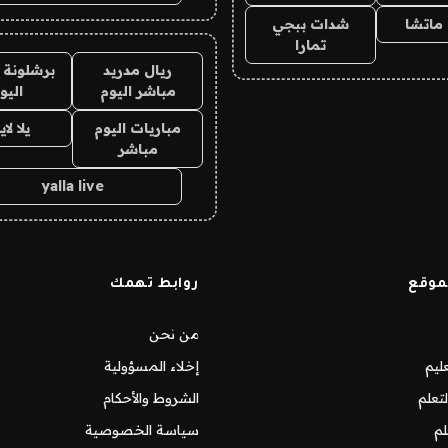
ماتشا
شدات ببجي
تمارا
ريال مدريد
برشلونة 
مباشر اليوم
اليو
مباريات اليوم
يلا لا
مباشر
yalla live
موقع
روابط تهمك
من نحن
ليم
إخلاء المسؤولية
تعلم
الشروط والأحكام
لم
سياسة الخصوصية