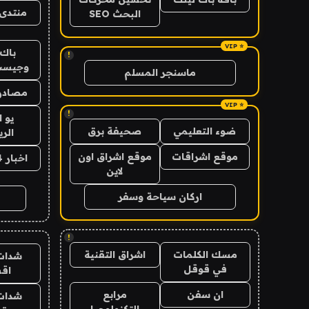
منتدى 
البحث SEO
باك 
!
وجيست
ماسنجر المسلم
مصادر 
!
يو 
ضوء التعليمي
صحيفة برق
الر
موقع اشراقات
موقع اشراق اون
اخبار 24 ساعة
لاين
اركان سياحة وسفر
!
مسك الكلمات
اشراق التقنية
شدات
في قوقل
اق
ان سفن
مرابع
شدات