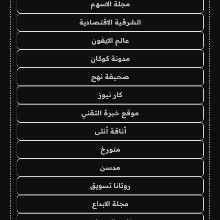
مجلة الاسهم
الشرقية الاقتصادية
عالم الايفون
مدونة كوكان
صحيفة نهج
كار نيوز
موقع خبرة التقني
أناقة أنثى
متورخ
مدسن
روتانا تسويق
مجلة الابداع