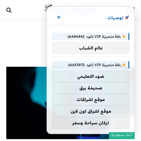
×
توصيات :
الرئيسية
»
ووجهتها
باقة متميزة VIP (كود: AA86842):
ووجهتها
عالم الشباب
باقة متميزة VIP (كود: AA35872):
ضوء التعليمي
صحيفة برق
موقع اشراقات
موقع اشراق اون لاين
اركان سياحة وسفر
أخبار سعودية