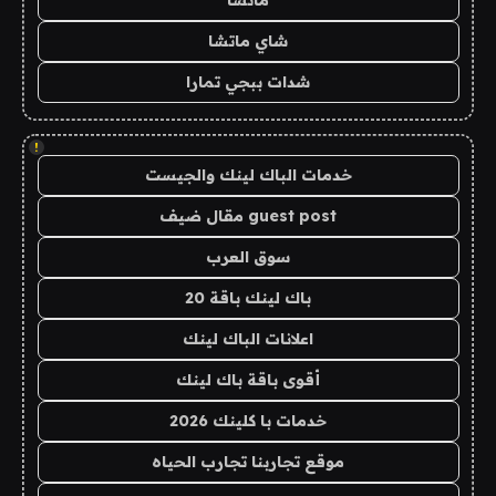
ماتشا
شاي ماتشا
شدات ببجي تمارا
!
خدمات الباك لينك والجيست
guest post مقال ضيف
سوق العرب
باك لينك باقة 20
اعلانات الباك لينك
أقوى باقة باك لينك
خدمات با كلينك 2026
موقع تجاربنا تجارب الحياه