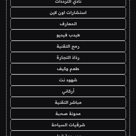
نادي الترددات
استشارات اون لاين
المعارف
هيدب فيديو
رمح التقنية
رذاذ التجارة
طعم وكيف
شهود نت
أركاني
مباشر التقنية
مدونة صحبة
شرقيات السياحة