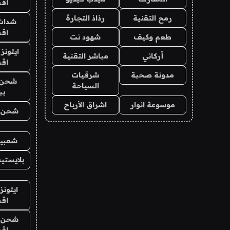
اق
رمح التقنية
رذاذ التجارة
شدات
اق
طعم وكيف
شهود نت
ايتونز
أركاني
مباشر التقنية
اق
مدونة صحبة
شرقيات
شحن 
السياحة
بب
موسوعة انوار
اشراق الأرباح
شحن يل
شعبية
بلايستي
ايتونز
اق
شحن يل
اق