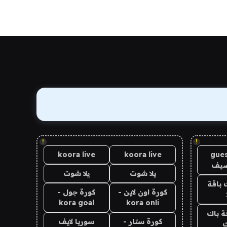
!
!
koora live
koora live
gues
ضيف
يلا شوت
يلا شوت
 باقة
كورة اون لاين -
كورة جول -
kora goal
kora onli
ة باك
كورة ستار -
سوريا لايف
ك