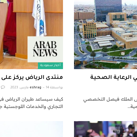
أخبار سعودية
ي الرعاية الصحية
منتدى الرياض يركز على ا
بواسطة
14 مارس، 2023
eshrag
يستضيف مستشفى الملك فيصل التخصصي
كيف سيساعد طيران الرياض في 
التجاري والخدمات اللوجستية جد