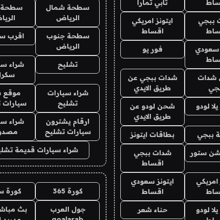
ساط
تابي تمارا
سطحة شمال
سطحة 
الرياض
الري
 ببجي
ايتونز امريكي
ساط
اقساط
سطحة جنوب
اقرب س
الرياض
 سعودي
فور يو
ساط
تشليح
شراء سي
سكرا
شدات
شدات ببجي عن
جي
طريق الايدي
شراء سيارات
موقع ش
تشليح
سيارات 
ا لودو
شحن لودو عن
طريق الايدي
ارقام يشترون
شراء سي
سيارات تشليح
مصدو
 ببجي
بطاقات ايتونز
شراء سيارات قديمة تشلي
شن ستور
شدات ببجي
اقساط
 امريكي
ايتونز سعودي
كورة 365
كورة س
ساط
اقساط
جول العرب
بث مباشر
ا لودو
حناء شعر
goalarab
مدريد ا
ساط