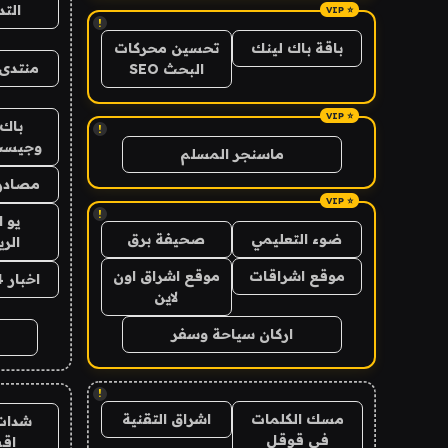
الت
!
باقة باك لينك
تحسين محركات
منتدى 
البحث SEO
باك 
!
وجيست
ماسنجر المسلم
مصادر 
!
يو 
ضوء التعليمي
صحيفة برق
الر
موقع اشراقات
موقع اشراق اون
اخبار 24 ساعة
لاين
اركان سياحة وسفر
!
مسك الكلمات
اشراق التقنية
شدات
في قوقل
اق