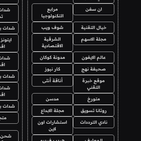
ان سفن
مرابع
شدات
التكنولوجيا
تم
خيال التقنية
شوف ويب
شدات بب
مجلة الاسهم
الشرقية
ايتونز
الاقتصادية
اق
عالم الايفون
مدونة كوكان
شدات
اق
صحيفة نهج
كار نيوز
شدات بب
موقع خبرة
أناقة أنثى
التقني
شدات
اق
متورخ
مدسن
شدات بب
روتانا تسويق
مجلة الابداع
متجر 
نادي الترددات
استشارات اون
لاين
شحن يل
المعارف
هيدب فيديو