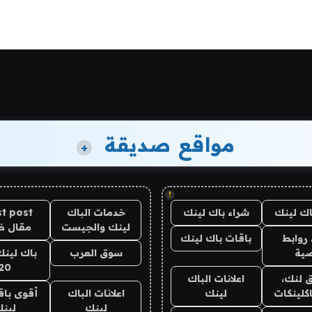
مواقع صديقة
+
!
اك لينك
شراء باك لينك
خدمات الباك
t post
لينك والجيست
مقال 
روابط
باقات باك لينك
ية
سوق العرب
باك لينك
20
 لنك،
اعلانات الباك
كلينكات
لينك
اعلانات الباك
أقوى باق
لينك
لين