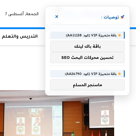
الجمعة, أغسطس 7
×
توصيات :
باقة متميزة VIP (كود: AA11138):
الرئيسية
منوعات التعليم
التدريس والتعلم
باقة باك لينك
الرئيسية
»
يركز
تحسين محركات البحث SEO
يركز
باقة متميزة VIP (كود: AA26790):
ماسنجر المسلم