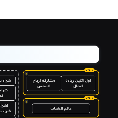
!
شراء ب
اول اثنين ريادة
مشاركة ارباح
اعمال
ادسنس
شراء 
نص
!
اشراق
عالم الشباب
شراء با