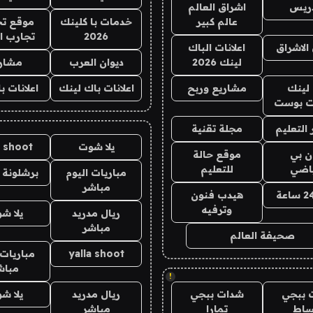
دريس
اشراق العالم
عالم كبير
خدمات با كلينك
موقع تج
2026
تجارب ا
الاشراق
اعلانات الباك
لينك 2026
ديوان العرب
مشار
لينك
مشاريع وربح
اعلانات باك لينك
اعلانات ب
 بوست
التعليم
مجلة تقنية
يلا شوت
a shoot
ان بي
موقع حالة
ياضي
للتعليم
مباريات اليوم
برشلونة 
مباشر
هيدب فنون
وترفيه
ريال مدريد
يلا ش
مباشر
صحيفة العالم
yalla shoot
مباريات 
مباش
!
 ببجي
شدات ببجي
ريال مدريد
يلا ش
ساط
تمارا
مباشر