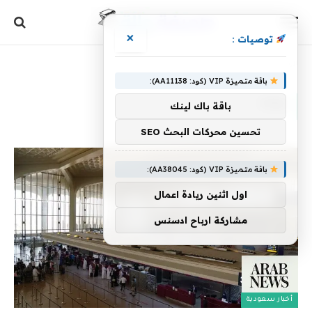
×
توصيات :
الرئيسية
»
FIFA
باقة متميزة VIP (كود: AA11138):
FIFA
باقة باك لينك
تحسين محركات البحث SEO
باقة متميزة VIP (كود: AA38045):
اول اثنين ريادة اعمال
مشاركة ارباح ادسنس
أخبار سعودية