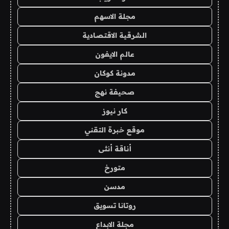
مجلة الاسهم
الشرقية الاقتصادية
عالم الايفون
مدونة كوكان
صحيفة نهج
كار نيوز
موقع خبرة التقني
أناقة أنثى
متورخ
مدسن
روتانا تسويق
مجلة الابداع