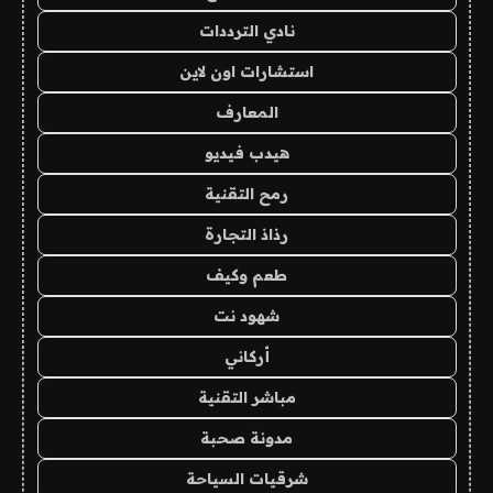
نادي الترددات
استشارات اون لاين
المعارف
هيدب فيديو
رمح التقنية
رذاذ التجارة
طعم وكيف
شهود نت
أركاني
مباشر التقنية
مدونة صحبة
شرقيات السياحة