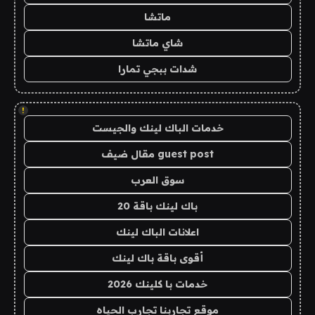
ماتشا
شاي ماتشا
شدات ببجي تمارا
!
خدمات الباك لينك والجيست
guest post مقال ضيف
سوق العرب
باك لينك باقة 20
اعلانات الباك لينك
أقوى باقة باك لينك
خدمات با كلينك 2026
موقع تجاربنا تجارب الحياه