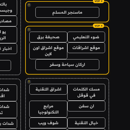
باك 
!
وجيست
ماسنجر المسلم
مصادر 
!
يو 
ضوء التعليمي
صحيفة برق
الر
موقع اشراقات
موقع اشراق اون
اخبار 24 ساعة
لاين
اركان سياحة وسفر
!
مسك الكلمات
اشراق التقنية
شدات
في قوقل
اق
ان سفن
مرابع
شدات
التكنولوجيا
تم
خيال التقنية
شوف ويب
شدات بب