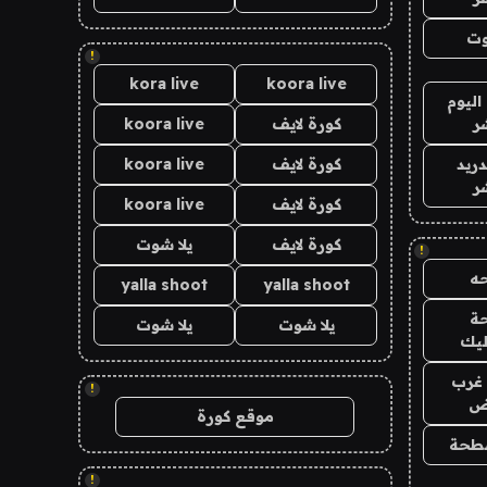
وت
!
kora live
koora live
اليوم
ر
كورة لايف
koora live
دريد
كورة لايف
koora live
ر
كورة لايف
koora live
كورة لايف
يلا شوت
!
ه
yalla shoot
yalla shoot
ة
يلا شوت
يلا شوت
ليك
غرب
!
اض
موقع كورة
طحة
!