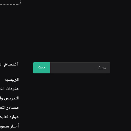
أقسام ال
الرئيسية
منوعات التع
التدريس وال
مصادر التع
موارد تعليم
أخبار سعود