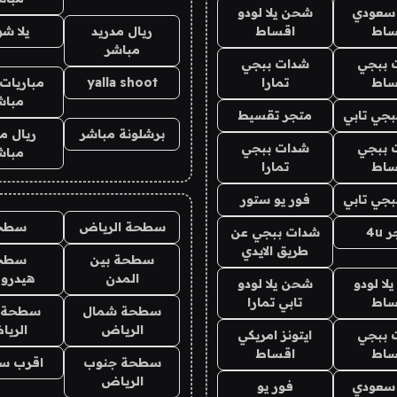
 سعودي
شحن يلا لودو
ساط
اقساط
ريال مدريد
يلا ش
مباشر
 ببجي
شدات ببجي
ساط
تمارا
yalla shoot
مباريات 
مباش
جي تابي
متجر تقسيط
برشلونة مباشر
ريال م
 ببجي
شدات ببجي
مباش
ساط
تمارا
جي تابي
فور يو ستور
سطحة الرياض
سطح
4u
شدات ببجي عن
طريق الايدي
سطحة بين
سطح
المدن
هيدرو
ا لودو
شحن يلا لودو
ساط
تابي تمارا
سطحة شمال
سطحة 
الرياض
الري
 ببجي
ايتونز امريكي
ساط
اقساط
سطحة جنوب
اقرب س
الرياض
 سعودي
فور يو