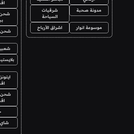
اق
مدونة صحبة
شرقيات
شحن 
السياحة
بب
موسوعة انوار
اشراق الأرباح
شحن يل
شعبية
بلايستي
ايتونز
اق
شحن يل
اق
ح
شاي 