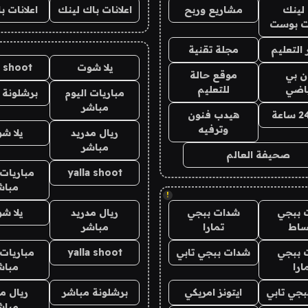
لينك
مشاريع وربح
اعلانات باك لينك
اعلانات ب
 بوست
التعليم
مجلة تقنية
يلا شوت
a shoot
ان بي
موقع حالة
ياضي
للتعليم
مباريات اليوم
برشلونة 
مباشر
هيدب فنون
وترفيه
ريال مدريد
يلا ش
مباشر
صحيفة العالم
yalla shoot
مباريات 
مباش
!
 ببجي
شدات ببجي
ريال مدريد
يلا ش
ساط
تمارا
مباشر
 ببجي
شدات ببجي تابي
yalla shoot
مباريات 
ارا
مباش
جي تابي
ايتونز امريكي
برشلونة مباشر
ريال م
مباش