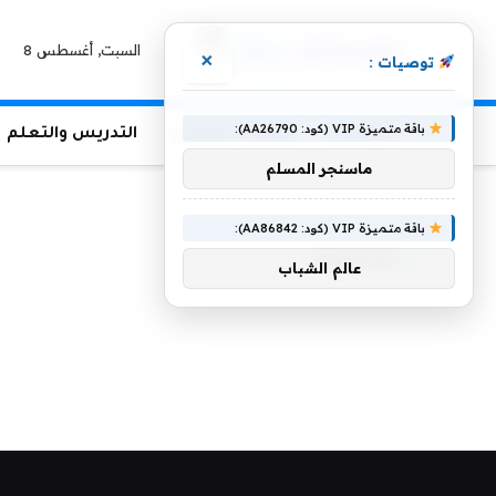
السبت, أغسطس 8
×
توصيات :
باقة متميزة VIP (كود: AA26790):
الرئيسية
منوعات التعليم
التدريس والتعلم
ماسنجر المسلم
الرئيسية
»
minesin
باقة متميزة VIP (كود: AA86842):
MINESIN
عالم الشباب