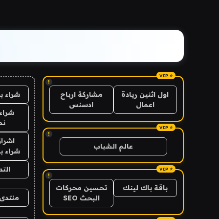
!
شراء ب
اول اثنين ريادة
مشاركة ارباح
اعمال
ادسنس
شراء 
نص
!
اشراق
عالم الشباب
شراء با
الت
!
باقة باك لينك
تحسين محركات
منتدى 
البحث SEO