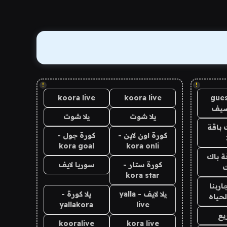
!
!
koora live
koora live
gues
ضيف
يلا شوت
يلا شوت
 باقة
كورة اون لاين -
كورة جول -
kora goal
kora onli
ة باك
كورة ستار -
سوريا لايف
ك
kora star
اربنا
يلا لايف - yalla
يلا كورة -
لحياه
yallakora
live
يع
kooralive
kora live