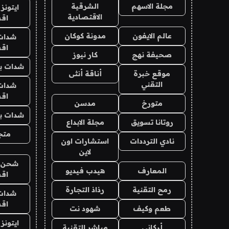
مجلة الاسهم
الشرقية
ايتونز
الاقتصادية
اق
عالم الايفون
مدونة كوكان
شدات
اق
صحيفة نهج
كار نيوز
شدات بب
موقع خبرة
أناقة أنثى
التقني
شدات
اق
متورخ
مدسن
شدات بب
روتانا تسويق
مجلة الابداع
متجر 
نادي الترددات
استشارات اون
لاين
شحن يل
المعارف
هيدب فيديو
اق
رمح التقنية
رذاذ التجارة
شدات
اق
طعم وكيف
شهود نت
ايتونز
أركاني
مباشر التقنية