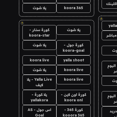
اكلينك
koora 365
يلا شوت
!
!
yall
يلا شوت
كورة ستار -
مباشر
koora-star
كورة جول -
يلا شوت
وت
koora-goal
koora live
yalla shoot
اليوم
koora live
يلا شوت
ر
koora live
Yalla Live - يلا
وت
لايف
كورة اون لاين -
يلا كورة -
اليوم
yallakora
koora onl
ر
كورة 365 -
اس جول - AS
دريد
Goal
kooora 365
ر