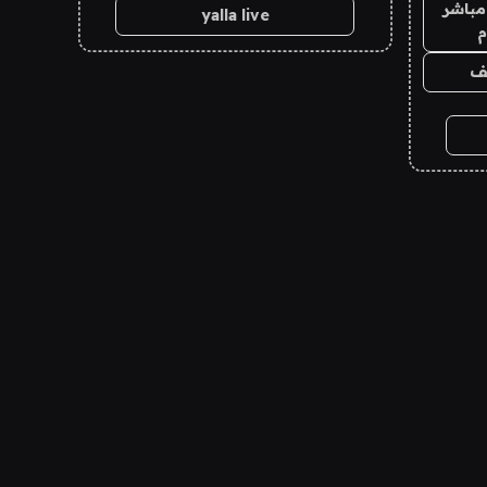
مباشر
yalla live
م
يف