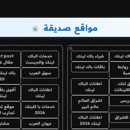
مواقع صديقة
+
!
اك لينك
شراء باك لينك
خدمات الباك
t post
لينك والجيست
مقال 
روابط
باقات باك لينك
ية
سوق العرب
باك لينك
20
 لنك،
اعلانات الباك
كلينكات
لينك
اعلانات الباك
أقوى باق
لينك
لين
دريس
اشراق العالم
عالم كبير
خدمات با كلينك
موقع تج
2026
تجارب ا
الاشراق
اعلانات الباك
لينك 2026
ديوان العرب
مشار