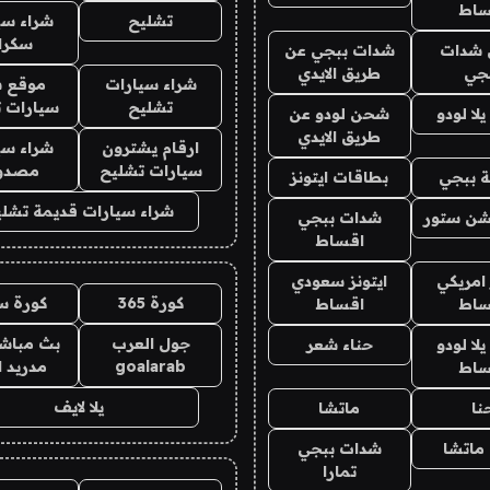
ساط
تشليح
شراء سي
سكرا
شدات
شدات ببجي عن
جي
طريق الايدي
شراء سيارات
موقع ش
تشليح
سيارات 
ا لودو
شحن لودو عن
طريق الايدي
ارقام يشترون
شراء سي
سيارات تشليح
مصدو
 ببجي
بطاقات ايتونز
شراء سيارات قديمة تشلي
شن ستور
شدات ببجي
اقساط
 امريكي
ايتونز سعودي
كورة 365
كورة س
ساط
اقساط
جول العرب
بث مباشر
ا لودو
حناء شعر
goalarab
مدريد ا
ساط
يلا لايف
نا
ماتشا
ماتشا
شدات ببجي
تمارا