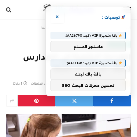
×
توصيات :
الرئيسية
»
القراءة الرقمية في المدارس وكيف أثر الوباء عليها
باقة متميزة VIP (كود: AA26790):
مصادر التعلم
ماسنجر المسلم
القراءة الرقمية في المدارس
باقة متميزة VIP (كود: AA11138):
وكيف أثر الوباء عليها
باقة باك لينك
بواسطة
30 أكتوبر، 2022
eshrag
لا توجد تعليقات
1 دقائق
تحسين محركات البحث SEO