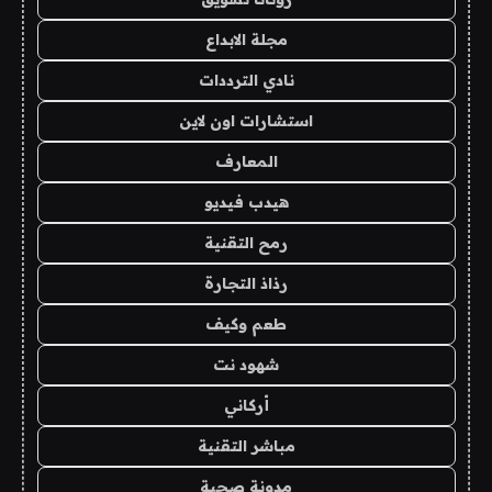
مجلة الابداع
نادي الترددات
استشارات اون لاين
المعارف
هيدب فيديو
رمح التقنية
رذاذ التجارة
طعم وكيف
شهود نت
أركاني
مباشر التقنية
مدونة صحبة