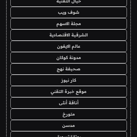
خيال التقنية
شوف ويب
مجلة الاسهم
الشرقية الاقتصادية
عالم الايفون
مدونة كوكان
صحيفة نهج
كار نيوز
موقع خبرة التقني
أناقة أنثى
متورخ
مدسن
روتانا تسويق