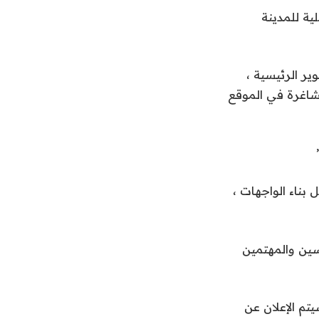
ية للمدينة
ير الرئيسية ،
شاغرة في الموقع
بناء الواجهات ،
ين والمهتمين
arch-comp.amana-md.gov.sa حتى 15 يناير. سيتم الإعلان عن