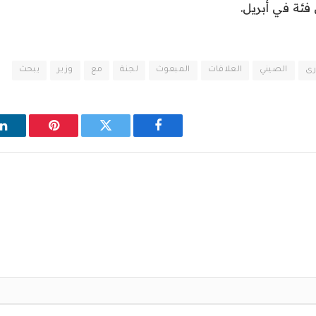
 فئة في أبريل.
رى
الصيني
العلاقات
المبعوث
لجنة
مع
وزير
يبحث
فيسبوك
تويتر
بينتيريست
ل