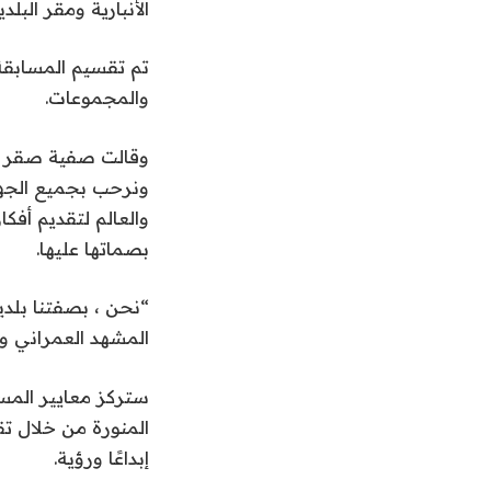
الأنبارية ومقر البلدي
تم تقسيم المسابقة 
والمجموعات.
وقالت صفية صقر ، 
ونرحب بجميع الجها
والعالم لتقديم أفك
بصماتها عليها.
“نحن ، بصفتنا بلد
المشهد العمراني وال
ستركز معايير المس
إبداعًا ورؤية.