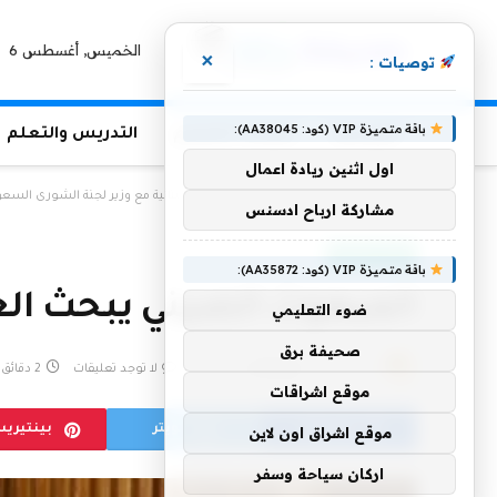
الخميس, أغسطس 6
×
توصيات :
باقة متميزة VIP (كود: AA38045):
الرئيسية
منوعات التعليم
التدريس والتعلم
اول اثنين ريادة اعمال
الرئيسية
»
المبعوث الصيني يبحث العلاقات الثنائية مع وزير لجنة الشورى السع
مشاركة ارباح ادسنس
أخبار سعودية
باقة متميزة VIP (كود: AA35872):
المبعوث الصيني يبحث الع
ضوء التعليمي
صحيفة برق
بواسطة
5 يناير، 2023
eshrag
لا توجد تعليقات
2 دقائق
موقع اشراقات
فيسبوك
تويتر
بينتيري
موقع اشراق اون لاين
اركان سياحة وسفر