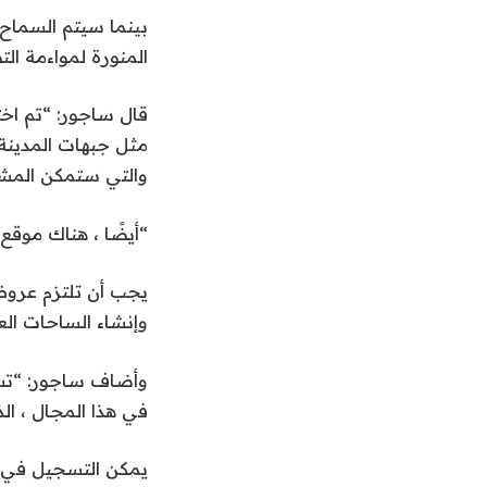
بينما سيتم السماح 
المنورة لمواءمة ال
قال ساجور: “تم اختي
مثل جبهات المدينة
والتي ستمكن المشار
“أيضًا ، هناك موق
يجب أن تلتزم عروض 
وإنشاء الساحات ال
وأضاف ساجور: “تس
في هذا المجال ، ال