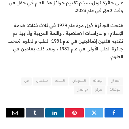
على جائزة نوبل. سيتم تقديم جوائز هذا العام في حفل في
وقت لاحق في عام 2023.
مُنحت الجائزة لأول مرة عام 1979 في ثلاث فئات: خدمة
الإسلام ، والدراسات الإسلامية ، واللغة العربية وآدابها. تم
تقديم فئتين إضافيتين في عام 1981: الطب والعلوم. مُنحت
جائزة الطب الأولى في عام 1982 ، وبعد ذلك بعامين في
العلوم.
أعمال
الإغاثة
السودان
الملك
سلمان
في
للإغاثة
مركز
يواصل
فيسبوك
تويتر
بينتيريست
لينكدإن
Tumblr
البريد
الإلكترو