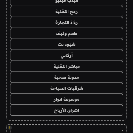
هيدب فيديو
رمح التقنية
رذاذ التجارة
طعم وكيف
شهود نت
أركاني
مباشر التقنية
مدونة صحبة
شرقيات السياحة
موسوعة انوار
اشراق الأرباح
!