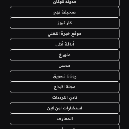
مدونة كوكان
صحيفة نهج
كار نيوز
موقع خبرة التقني
أناقة أنثى
متورخ
مدسن
روتانا تسويق
مجلة الابداع
نادي الترددات
استشارات اون لاين
المعارف