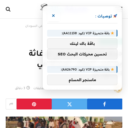
×
توصيات :
الرئيسية
»
مركز الملك سلمان للإغاثة يواصل أعمال الإغاثة في السودان
باقة متميزة VIP (كود: AA11138):
أخبار سعودية
باقة باك لينك
مركز الملك سلمان للإغاثة
تحسين محركات البحث SEO
يواصل أعمال الإغاثة في
باقة متميزة VIP (كود: AA26790):
السودان
ماسنجر المسلم
بواسطة
6 يناير، 2023
eshrag
لا توجد تعليقات
3 دقائق