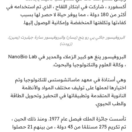
أكسفورد ، شاركت في ابتكار اللقاح ، الذي تم استخدامه في
أكثر من 180 دولة ، مما يوفر حياة لا حصر لها بسبب
كفاءتها وتكلفتها المنخفضة وإمكانية الوصول إليها.
البروفيسور جاكي يي رو ينج (يسار) والبروفيسور سارة جيلبرت (يمين).
(زودت)
البروفيسور ينغ هو كبير الزملاء والمدير في NanoBio Lab
، وكالة العلوم والتكنولوجيا والبحوث.
وهي أستاذة في معهد ماساتشوستس للتكنولوجيا وتم
اختيارها لعملها على توليف مختلف المواد والأنظمة
النانوية المتقدمة وتطبيقاتها في التحفيز وتحويل الطاقة
والطب الحيوي.
تأسست جائزة الملك فيصل عام 1977. ومنذ ذلك الحين ،
تم تكريم 275 مستلمًا من 43 دولة ، من بينهم 21 حصلوا