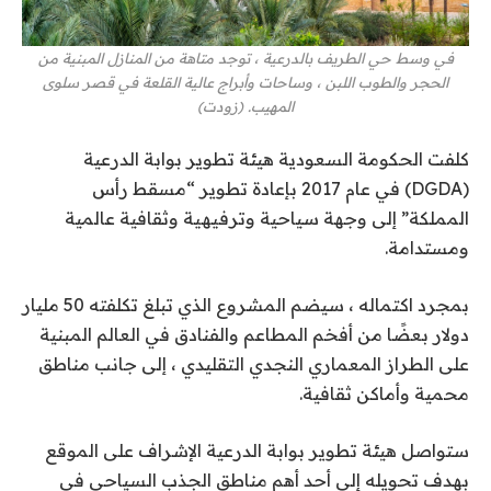
في وسط حي الطريف بالدرعية ، توجد متاهة من المنازل المبنية من
الحجر والطوب اللبن ، وساحات وأبراج عالية القلعة في قصر سلوى
المهيب. (زودت)
كلفت الحكومة السعودية هيئة تطوير بوابة الدرعية
(DGDA) في عام 2017 بإعادة تطوير “مسقط رأس
المملكة” إلى وجهة سياحية وترفيهية وثقافية عالمية
ومستدامة.
بمجرد اكتماله ، سيضم المشروع الذي تبلغ تكلفته 50 مليار
دولار بعضًا من أفخم المطاعم والفنادق في العالم المبنية
على الطراز المعماري النجدي التقليدي ، إلى جانب مناطق
محمية وأماكن ثقافية.
ستواصل هيئة تطوير بوابة الدرعية الإشراف على الموقع
بهدف تحويله إلى أحد أهم مناطق الجذب السياحي في