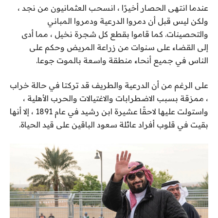
عندما انتهى الحصار أخيرًا ، انسحب العثمانيون من نجد ،
ولكن ليس قبل أن دمروا الدرعية ودمروا المباني
والتحصينات. كما قاموا بقطع كل شجرة نخيل ، مما أدى
إلى القضاء على سنوات من زراعة المريض وحكم على
الناس في جميع أنحاء منطقة واسعة بالموت جوعا.
على الرغم من أن الدرعية والطريف قد تركتا في حالة خراب
، ممزقة بسبب الاضطرابات والاغتيالات والحرب الأهلية ،
واستولت عليها لاحقًا عشيرة ابن رشيد في عام 1891 ، إلا أنها
بقيت في قلوب أفراد عائلة سعود الباقين على قيد الحياة.