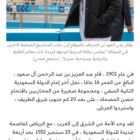
وقال ولي العهد إن الاعتراف بالموقع إلى جانب المشاريع الضخمة الأخرى
في المملكة “يعكس مكانة الدرعية كوجهة فريدة ذات معالم ثقافية
وتاريخية وسياحية مميزة”. (منتجع صحي)
في عام 1902 ، قام عبد العزيز بن عبد الرحمن آل سعود ،
البالغ من العمر 16 عامًا ، نجل آخر إمام الدولة السعودية
الثانية المنفي ، ومجموعة صغيرة من المحاربين باقتحام
حصن المصمك ، على بعد 20 كم جنوب شرق الطريف ،
واستردوا العرش.
لقد وحد الأمة من الشرق إلى الغرب ، مع الرياض كعاصمة
جديدة للدولة السعودية ، في 23 سبتمبر 1932. بعد أربعة