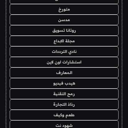
متورخ
مدسن
روتانا تسويق
مجلة الابداع
نادي الترددات
استشارات اون لاين
المعارف
هيدب فيديو
رمح التقنية
رذاذ التجارة
طعم وكيف
شهود نت