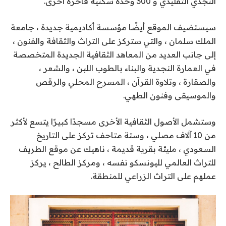
النجدي التقليدي و 300 وحدة سكنية فاخرة أخرى.
سيستضيف الموقع أيضًا مؤسسة أكاديمية جديدة ، جامعة
الملك سلمان ، والتي ستركز على التراث والثقافة والفنون ،
إلى جانب العديد من المعاهد الثقافية الجديدة المتخصصة
في العمارة النجدية والبناء بالطوب اللبن ، والشعر ،
والصقارة ، وتلاوة القرآن ، المسرح المحلي والرقص
والموسيقى وفنون الطهي.
وستشمل الأصول الثقافية الأخرى مسجدًا كبيرًا يتسع لأكثر
من 10 آلاف مصلي ، وستة متاحف تركز على التاريخ
السعودي ، مليئة بقرية قديمة ، ناهيك عن موقع الطريف
للتراث العالمي لليونسكو نفسه ، ومركز الطالح ، يركز
عملهم على التراث الزراعي للمنطقة.