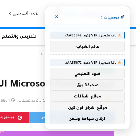
الأحد, أغسطس 9
×
توصيات :
باقة متميزة VIP (كود: AA86842):
الرئيسية
منوعات التعليم
التدريس والتعلم
عالم الشباب
الرئيسية
»
ميزات Microsoft Forms الجديدة والبارزة
باقة متميزة VIP (كود: AA35872):
منوعات التعليم
ضوء التعليمي
ميزات Microsoft Forms الجديدة والبارزة
صحيفة برق
موقع اشراقات
بواسطة
18 يناير، 2023
eshrag
لا توجد تعليقات
1 دقائق
موقع اشراق اون لاين
فيسبوك
تويتر
بينتيري
اركان سياحة وسفر