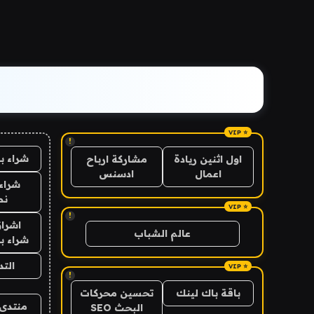
!
شراء ب
اول اثنين ريادة
مشاركة ارباح
اعمال
ادسنس
شراء 
نص
!
اشراق
عالم الشباب
شراء با
الت
!
باقة باك لينك
تحسين محركات
منتدى 
البحث SEO