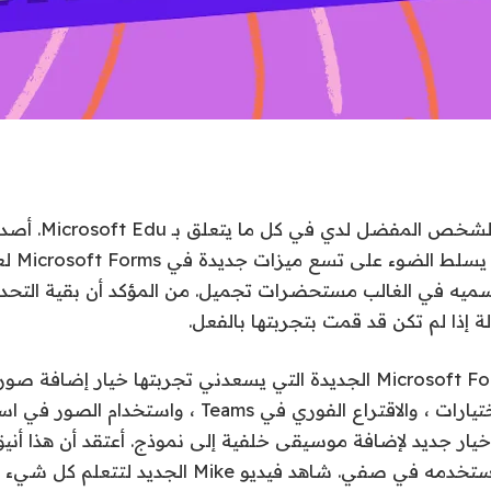
مايك ثولفسن هو الشخص ال
أسميه في الغالب مستحضرات تجميل. من المؤكد أن بقية التحد
ة إذا لم تكن قد قمت بتجربتها بالفعل.
تتضمن ميزات Microsoft Forms الجديدة التي يسعدني تجربتها خيار إضاف
الإجابات متعددة الاختيارات ، والاقتراع الفوري في Teams
أيضًا خيار جديد لإضافة موسيقى خلفية إلى نموذج. أعتقد أن هذا أن
متأكدًا من أنني سأستخدمه في صفي. شاهد فيديو Mike ا