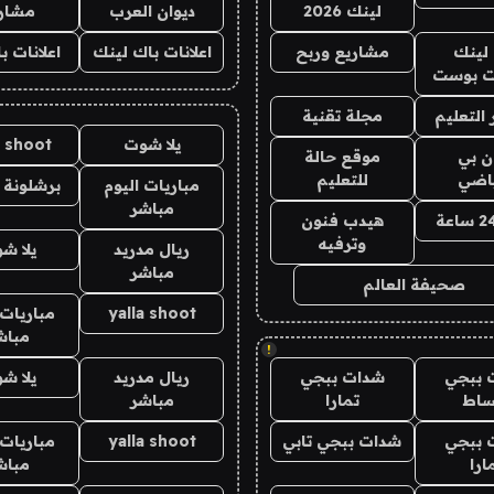
لينك 2026
ديوان العرب
مشار
لينك
مشاريع وربح
اعلانات باك لينك
اعلانات ب
 بوست
التعليم
مجلة تقنية
يلا شوت
a shoot
ان بي
موقع حالة
ياضي
للتعليم
مباريات اليوم
برشلونة 
مباشر
هيدب فنون
وترفيه
ريال مدريد
يلا ش
مباشر
صحيفة العالم
yalla shoot
مباريات 
مباش
!
 ببجي
شدات ببجي
ريال مدريد
يلا ش
ساط
تمارا
مباشر
 ببجي
شدات ببجي تابي
yalla shoot
مباريات 
ارا
مباش