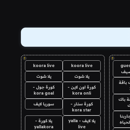
!
!
koora live
koora live
gues
ضيف
يلا شوت
يلا شوت
 باقة
كورة اون لاين -
كورة جول -
kora goal
kora onli
ة باك
كورة ستار -
سوريا لايف
ك
kora star
اربنا
يلا لايف - yalla
يلا كورة -
لحياه
yallakora
live