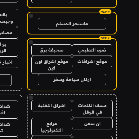
باك 
!
وجيست
ماسنجر المسلم
مصادر 
!
يو 
ضوء التعليمي
صحيفة برق
الر
موقع اشراقات
موقع اشراق اون
اخبار 24 ساعة
لاين
اركان سياحة وسفر
!
مسك الكلمات
اشراق التقنية
شدات
في قوقل
اق
ان سفن
مرابع
شدات
التكنولوجيا
تم