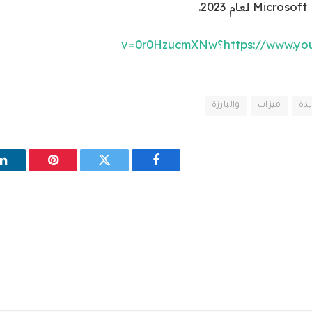
https:؟v=0r0HzucmXNw
يدة
ميزات
والبارزة
فيسبوك
تويتر
بينتيريست
ل