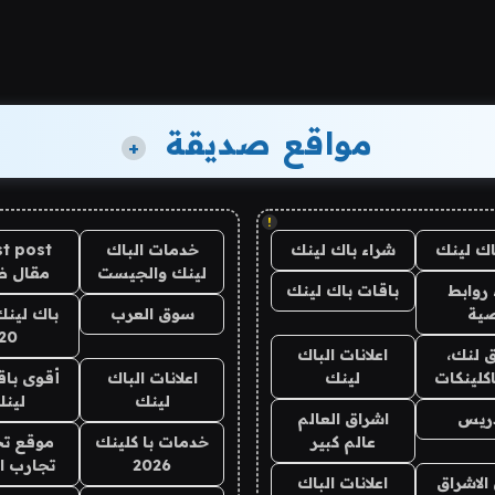
مواقع صديقة
+
!
اك لينك
شراء باك لينك
خدمات الباك
t post
لينك والجيست
مقال 
روابط
باقات باك لينك
ية
سوق العرب
باك لينك
20
 لنك،
اعلانات الباك
كلينكات
لينك
اعلانات الباك
أقوى باق
لينك
لين
دريس
اشراق العالم
عالم كبير
خدمات با كلينك
موقع تج
2026
تجارب ا
الاشراق
اعلانات الباك