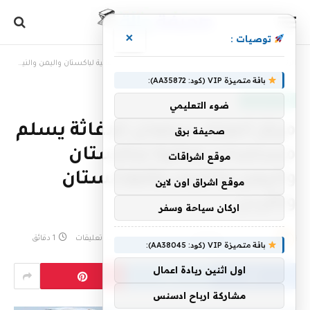
×
توصيات :
الرئيسية
»
مركز الملك سلمان للإغاثة يسلم مساعدات إغاثية لباكستان واليمن والنيجر وأفغانستان والأردن
باقة متميزة VIP (كود: AA35872):
أخبار سعودية
ضوء التعليمي
مركز الملك سلمان للإغاثة يسلم
صحيفة برق
مساعدات إغاثية لباكستان
موقع اشراقات
واليمن والنيجر وأفغانستان
موقع اشراق اون لاين
والأردن
اركان سياحة وسفر
بواسطة
2 فبراير، 2023
eshrag
لا توجد تعليقات
1 دقائق
باقة متميزة VIP (كود: AA38045):
اول اثنين ريادة اعمال
مشاركة ارباح ادسنس