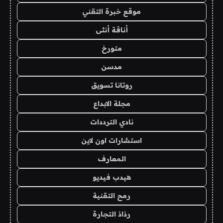
موقع خبرة التقني
أناقة أنثى
متورخ
مدسن
روتانا تسويق
مجلة الابداع
نادي الترددات
استشارات اون لاين
المعارف
هيدب فيديو
رمح التقنية
رذاذ التجارة