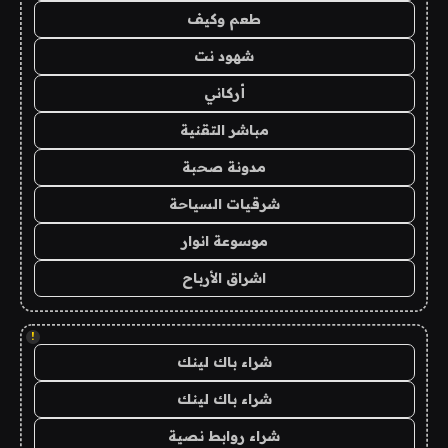
طعم وكيف
شهود نت
أركاني
مباشر التقنية
مدونة صحبة
شرقيات السياحة
موسوعة انوار
اشراق الأرباح
!
شراء باك لينك
شراء باك لينك
شراء روابط نصية