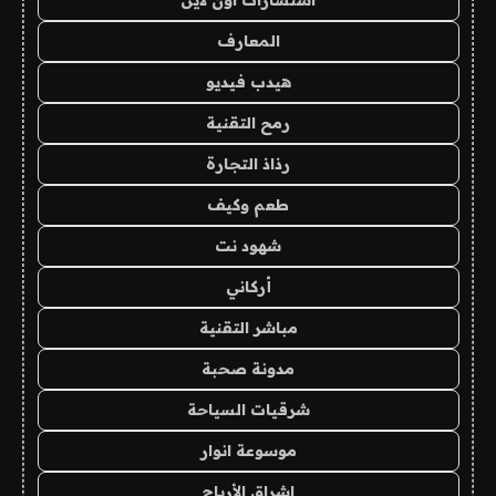
المعارف
هيدب فيديو
رمح التقنية
رذاذ التجارة
طعم وكيف
شهود نت
أركاني
مباشر التقنية
مدونة صحبة
شرقيات السياحة
موسوعة انوار
اشراق الأرباح