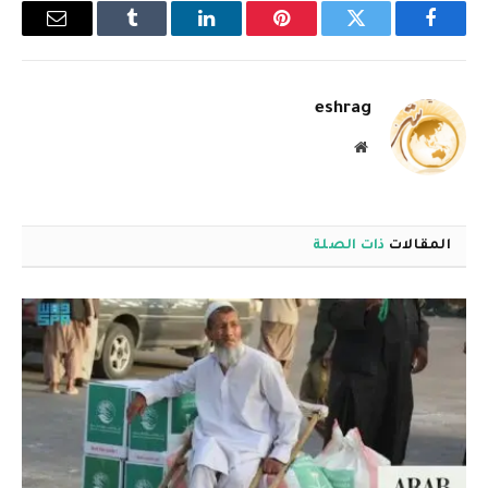
فيسبوك
تويتر
بينتيريست
لينكدإن
Tumblr
البريد
الإلكترو
eshrag
موقع
الويب
المقالات
ذات الصلة