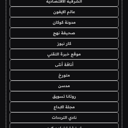
الشرقية الاقتصادية
عالم الايفون
مدونة كوكان
صحيفة نهج
كار نيوز
موقع خبرة التقني
أناقة أنثى
متورخ
مدسن
روتانا تسويق
مجلة الابداع
نادي الترددات
استشارات اون لاين