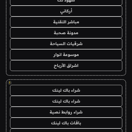
شهود نت
أركاني
مباشر التقنية
مدونة صحبة
شرقيات السياحة
موسوعة انوار
اشراق الأرباح
!
شراء باك لينك
شراء باك لينك
شراء روابط نصية
باقات باك لينك