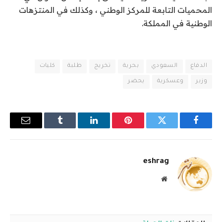
المحميات التابعة للمركز الوطني ، وكذلك في المنتزهات
الوطنية في المملكة.
الدفاع
السعودي
بحرية
تخريج
طلبة
كليات
وزير
وعسكرية
يحضر
فيسبوك
تويتر
بينتيريست
لينكدإن
Tumblr
البريد
الإلكترو
eshrag
موقع
الويب