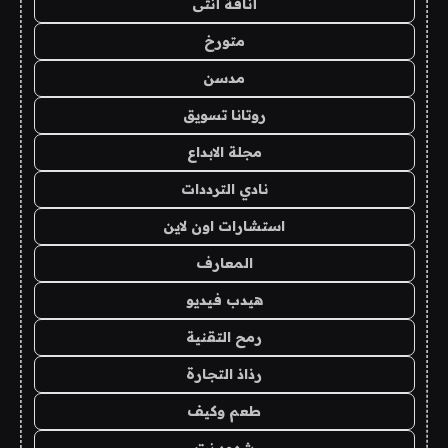
أناقة أنثى
متورخ
مدسن
روتانا تسويق
مجلة الابداع
نادي الترددات
استشارات اون لاين
المعارف
هيدب فيديو
رمح التقنية
رذاذ التجارة
طعم وكيف