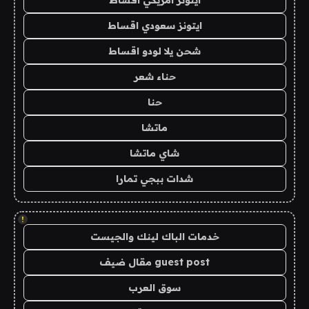
ايتونز امريكي اقساط
ايتونز سعودي اقساط
شحن يلا لودو اقساط
حناء شعر
حنا
ماتشا
شاي ماتشا
شدات ببجي تمارا
!
خدمات الباك لينك والجيست
guest post مقال ضيف
سوق العرب