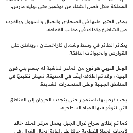
المملكة خلال فصل الشتاء من نوفمبر حتى نهاية مارس.
يمكن العثور عليها في الصحاري والجبال والسهول وبالقرب
من الشاطئ وكذلك في مقالب القمامة.
يتكاثر الطائر في وسط وشمال كازاخستان ، ويتغذى على
القوارض والحيوانات النافقة.
الوعل النوبي هو نوع من الماعز العاشبة له جسم بني قوي
البنية ، وقد تم إطلاقه أيضًا في الحديقة. تعيش تقليديًا في
المناطق الجبلية وعلى المنحدرات الشديدة.
يجب ترطيبها باستمرار حتى ينجذب الحيوان إلى المناطق
التي تتوفر فيها المياه السطحية.
كما تم إطلاق سراح غزال الجبل. يعمل مركز الملك خالد
لأبحاث الحياة الفطرية حاليًا على إعادة إدخال الغزال في