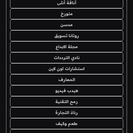
أناقة أنثى
متورخ
مدسن
روتانا تسويق
مجلة الابداع
نادي الترددات
استشارات اون لاين
المعارف
هيدب فيديو
رمح التقنية
رذاذ التجارة
طعم وكيف