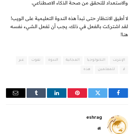
والاستعداد للتحقق من صحة الذكاء الاصطناعي.
لا أطيق الانتظار حتى تبدأ هذه الندوة التعليمية على الويب!
لقد اشتركت بالفعل في ذلك. يجب أن تفعل الشيء نفسه
هنا!
الإنترنت
التكنولوجيا
المجانية
الندوة
تفوت
عبر
لا
للمعلمين
هذه
فيسبوك
تويتر
بينتيريست
لينكدإن
Tumblr
البريد
الإلكترو
eshrag
موقع