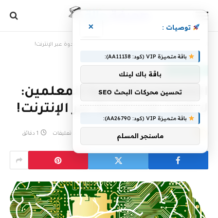
×
توصيات :
الرئيسية
»
التكنولوجيا المجانية للمعلمين: لا تفوت هذه الندوة عبر الإنترنت!
باقة متميزة VIP (كود: AA11138):
منوعات التعليم
باقة باك لينك
التكنولوجيا المجانية للمعلمين:
تحسين محركات البحث SEO
لا تفوت هذه الندوة عبر الإنترنت!
باقة متميزة VIP (كود: AA26790):
بواسطة
13 أبريل، 2023
eshrag
لا توجد تعليقات
1 دقائق
ماسنجر المسلم