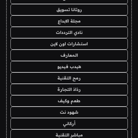
روتانا تسويق
مجلة الابداع
نادي الترددات
استشارات اون لاين
المعارف
هيدب فيديو
رمح التقنية
رذاذ التجارة
طعم وكيف
شهود نت
أركاني
مباشر التقنية