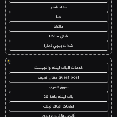
حناء شعر
حنا
ماتشا
شاي ماتشا
شدات ببجي تمارا
!
خدمات الباك لينك والجيست
guest post مقال ضيف
سوق العرب
باك لينك باقة 20
اعلانات الباك لينك
أقوى باقة باك لينك