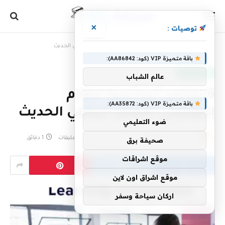
×
توصيات :
الرئيسية
»
6 عناصر أساسية لنظام إيكولوجي للتعلم الرقمي الحديث
باقة متميزة VIP (كود: AA86842):
موارد تعليمية
عالم الشباب
6 عناصر أساسية لنظام
باقة متميزة VIP (كود: AA35872):
إيكولوجي للتعلم الرقمي الحديث
ضوء التعليمي
بواسطة
4 مايو، 2023
eshrag
لا توجد تعليقات
1 دقائق
صحيفة برق
موقع اشراقات
موقع اشراق اون لاين
اركان سياحة وسفر