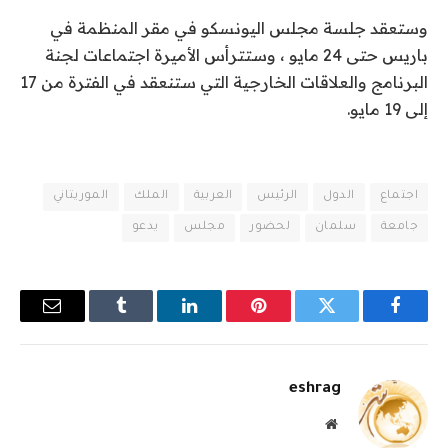
وستعقد جلسة مجلس اليونسكو في مقر المنظمة في
باريس حتى 24 مايو ، وستترأس الأميرة اجتماعات لجنة
البرنامج والعلاقات الخارجية التي ستنعقد في الفترة من 17
إلى 19 مايو.
اجتماع
الدول
الرئيس
العربية
الملك
الموريتاني
جامعة
سلمان
لحضور
مجلس
يدعو
فيسبوك
تويتر
بينتيريست
لينكدإن
Tumblr
البريد
الإلكترو
eshrag
موقع
الويب