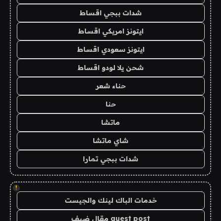
شدات ببجي اقساط
ايتونز امريكي اقساط
ايتونز سعودي اقساط
شحن يلا لودو اقساط
حناء شعر
حنا
ماتشا
شاي ماتشا
شدات ببجي تمارا
!
خدمات الباك لينك والجيست
guest post مقال ضيف