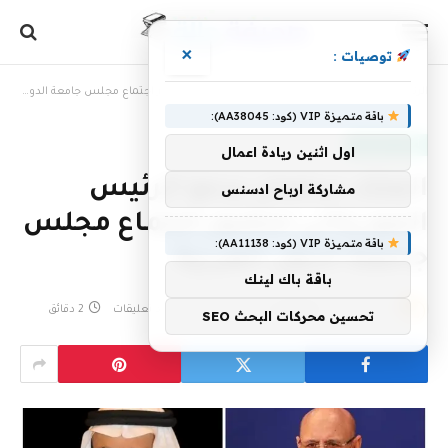
×
توصيات :
الرئيسية
»
الملك سلمان يدعو الرئيس الموريتاني لحضور اجتماع مجلس جامعة الدول العربية
باقة متميزة VIP (كود: AA38045):
أخبار سعودية
اول اثنين ريادة اعمال
الملك سلمان يدعو الرئيس
مشاركة ارباح ادسنس
الموريتاني لحضور اجتماع مجلس
باقة متميزة VIP (كود: AA11138):
جامعة الدول العربية
باقة باك لينك
بواسطة
15 مايو، 2023
eshrag
لا توجد تعليقات
2 دقائق
تحسين محركات البحث SEO