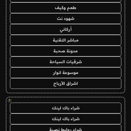
طعم وكيف
شهود نت
أركاني
مباشر التقنية
مدونة صحبة
شرقيات السياحة
موسوعة انوار
اشراق الأرباح
!
شراء باك لينك
شراء باك لينك
شراء روابط نصية