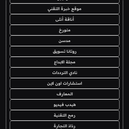
موقع خبرة التقني
أناقة أنثى
متورخ
مدسن
روتانا تسويق
مجلة الابداع
نادي الترددات
استشارات اون لاين
المعارف
هيدب فيديو
رمح التقنية
رذاذ التجارة