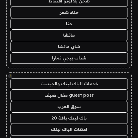
شحن يلا لودو اقساط
حناء شعر
حنا
ماتشا
شاي ماتشا
شدات ببجي تمارا
!
خدمات الباك لينك والجيست
guest post مقال ضيف
سوق العرب
باك لينك باقة 20
اعلانات الباك لينك