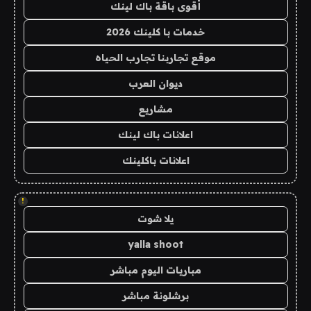
أقوى باقة باك لينك
خدمات با كلينك 2026
موقع تجاربنا تجارب الحياه
ديوان العرب
مشاريع
اعلانات باك لينك
اعلانات باكلينك
!
يلا شوت
yalla shoot
مباريات اليوم مباشر
برشلونة مباشر