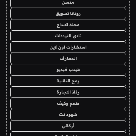
مدسن
روتانا تسويق
مجلة الابداع
نادي الترددات
استشارات اون لاين
المعارف
هيدب فيديو
رمح التقنية
رذاذ التجارة
طعم وكيف
شهود نت
أركاني