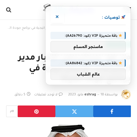
×
توصيات :
الرئيسية
»
من هو: عبدالرحمن الأنبار مدير الشراكات الإستراتيجية في برنامج جودة الحياة
باقة متميزة VIP (كود: AA26790):
أخبار سعودية
ماسنجر المسلم
من هو: عبدالرحمن الأنبار مدير
باقة متميزة VIP (كود: AA86842):
الشراكات الإستراتيجية في
عالم الشباب
برنامج جودة الحياة
بواسطة
18 مايو، 2023
eshrag
لا توجد تعليقات
5 دقائق