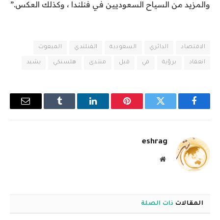
والمزيد من السياح السعوديين في فنلندا ، وكذلك العكس.”
الاقتصاد
الدائري
السعودية
الفنلندي
المبعوث
انعقاد
برؤية
في
قبل
منتدى
هلسنكي
يشيد
فيسبوك
تويتر
بينتيريست
لينكدإن
Tumblr
البريد
الإلكترو
eshrag
موقع
الويب
المقالات
ذات الصلة