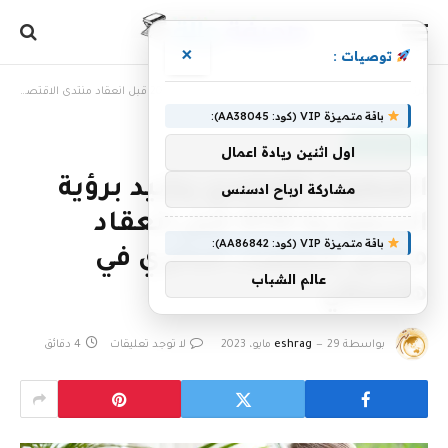
×
توصيات :
الرئيسية
»
المبعوث الفنلندي يشيد برؤية السعودية 2030 قبل انعقاد منتدى الاقتصاد الدائري في هلسنكي
باقة متميزة VIP (كود: AA38045):
أخبار سعودية
اول اثنين ريادة اعمال
المبعوث الفنلندي يشيد برؤية
مشاركة ارباح ادسنس
السعودية 2030 قبل انعقاد
باقة متميزة VIP (كود: AA86842):
منتدى الاقتصاد الدائري في
عالم الشباب
هلسنكي
بواسطة
29 مايو، 2023
eshrag
لا توجد تعليقات
4 دقائق