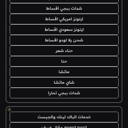
شدات ببجي اقساط
ايتونز امريكي اقساط
ايتونز سعودي اقساط
شحن يلا لودو اقساط
حناء شعر
حنا
ماتشا
شاي ماتشا
شدات ببجي تمارا
!
خدمات الباك لينك والجيست
guest post مقال ضيف