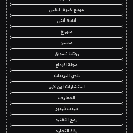
موقع خبرة التقني
أناقة أنثى
متورخ
مدسن
روتانا تسويق
مجلة الابداع
نادي الترددات
استشارات اون لاين
المعارف
هيدب فيديو
رمح التقنية
رذاذ التجارة