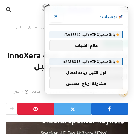
×
توصيات :
الرئيسية
»
يناقش الخبراء في قمة InnoXera EdTech الابتكار ومستقبل التعليم
باقة متميزة VIP (كود: AA86842):
أخبار سعودية
عالم الشباب
يناقش الخبراء في قمة InnoXera
باقة متميزة VIP (كود: AA38045):
EdTech الابتكار ومستقبل
اول اثنين ريادة اعمال
التعليم
مشاركة ارباح ادسنس
بواسطة
19 يونيو، 2023
eshrag
لا توجد تعليقات
3 دقائق