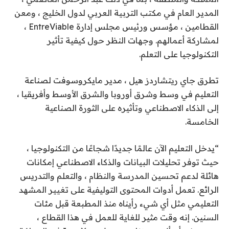
المدير العام في مكتب التربية العربي لدول الخليج ، ومعن
القطامين ، مؤسس ورئيس مجلس إدارة EntreViable ،
لمشاركة أعمالهم. وجهات النظر حول كيفية تأثير
التكنولوجيا على التعلم.
تطرق جاي ريتشاردز هيل ، مدير مايكروسوفت لصناعة
التعليم في وسط وشرق أوروبا والشرق الأوسط وأفريقيا ،
إلى الذكاء الاصطناعي وتأثيره على الثورة الصناعية
الخامسة.
“يدخل التعليم الآن عالمًا جديدًا شجاعًا من التكنولوجيا ،
حيث توفر تحليلات البيانات والذكاء الاصطناعي إمكانات
هائلة لدعم تحسين المدرسة والنظام ، والتعلم والتدريس
الرائع. تعمل أدوات المحتوى التوليفية على تغيير المشهد
التعليمي مثل أي شيء رأيناه منذ المطبعة قبل مئات
السنين. إنه وقت مثير للغاية للعمل في هذا القطاع ،