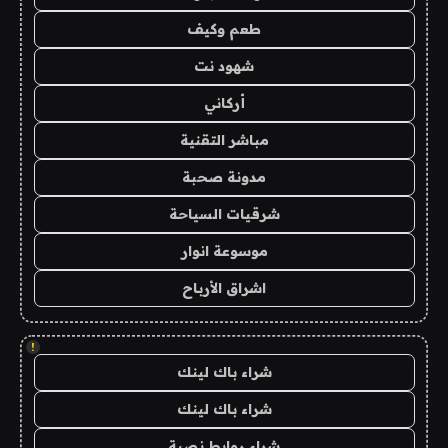
طعم وكيف
شهود نت
أركاني
مباشر التقنية
مدونة صحبة
شرقيات السياحة
موسوعة انوار
اشراق الأرباح
!
شراء باك لينك
شراء باك لينك
شراء روابط نصية