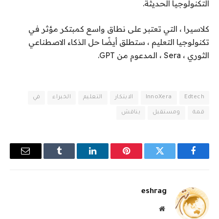
التكنولوجيا الحديثة.
كلاسيرا ، التي تعتبر على نطاق واسع كمبتكر مؤثر في
تكنولوجيا التعليم ، ستطلق أيضًا حل الذكاء الاصطناعي
الثوري ، Sera ، المدعوم من GPT.
Edtech
InnoXera
الابتكار
التعليم
الخبراء
في
قمة
ومستقبل
يناقش
فيسبوك
تويتر
بينتيريست
لينكدإن
Tumblr
البريد
الإلكترو
eshrag
موقع
الويب